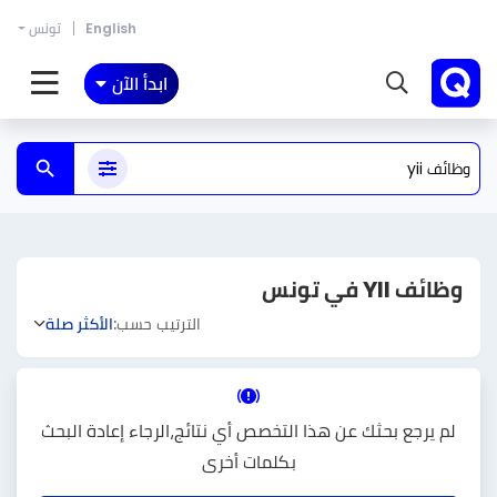
English
تونس
ابدأ الآن
وظائف YII في تونس
الترتيب حسب:
الأكثر صلة
لم يرجع بحثك عن هذا التخصص أي نتائج،الرجاء إعادة البحث
بكلمات أخرى