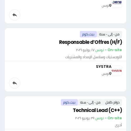
تونس
من ٠ إلى ٠ سنة
بيت.كوم
Responsable d’Offres (H/F)
On-site - تونس
·
١٧ يوليو ٢٠٢٦
اللوجستيات وسلاسل الإمداد والمشتريات
SYSTRA
تونس
دوام كامل
من ٠ إلى ٠ سنة
بيت.كوم
Technical Lead (C++)
On-site - تونس
·
٢٩ يونيو ٢٠٢٦
أخرى