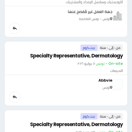
اللوجستيات وسلاسل الإمداد والمشتريات
جهة العمل غير مُفصح عنها
تونس - تونس العاصمة
من ٠ إلى ٠ سنة
بيت.كوم
Specialty Representative, Dermatology
On-site - تونس
·
١١ يوليو ٢٠٢٦
المبيعات
Abbvie
تونس
من ٠ إلى ٠ سنة
بيت.كوم
Specialty Representative, Dermatology