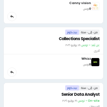
Canny vision
تونس
من ٠ إلى ٠ سنة
بيت.كوم
Collections Specialist
عن بُعد - تونس
·
١٨ يوليو ٢٠٢٦
أخرى
Whizz
تونس
من ٠ إلى ٠ سنة
بيت.كوم
Senior Data Analyst
On-site - تونس
·
٢١ يوليو ٢٠٢٦
المبيعات