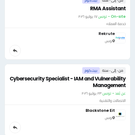
من ٠ إلى ٠ سنة
بيت.كوم
RMA Assistant
On-site - تونس
·
١٧ يوليو ٢٠٢٦
خدمة العملاء
Rekrute
تونس
من ٠ إلى ٠ سنة
بيت.كوم
Cybersecurity Specialist - IAM and Vulnerability
Management
عن بُعد - تونس
·
٢٣ يوليو ٢٠٢٦
الاتصالات والتقنية
Blackstone Eit
تونس