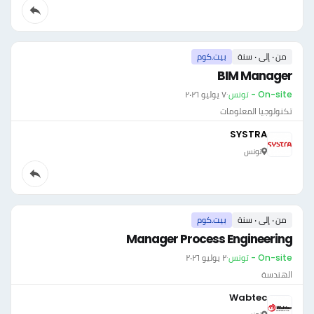
من ٠ إلى ٠ سنة
بيت.كوم
BIM Manager
On-site - تونس
·
٧ يوليو ٢٠٢٦
تكنولوجيا المعلومات
SYSTRA
تونس
من ٠ إلى ٠ سنة
بيت.كوم
Manager Process Engineering
On-site - تونس
·
٢ يوليو ٢٠٢٦
الهندسة
Wabtec