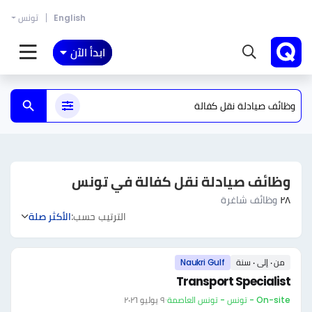
English
تونس
ابدأ الآن
وظائف صيادلة نقل كفالة في تونس
٢٨
وظائف شاغرة
الترتيب حسب:
الأكثر صلة
من ٠ إلى ٠ سنة
Naukri Gulf
Transport Specialist
On-site - تونس - تونس العاصمة
·
٩ يوليو ٢٠٢٦