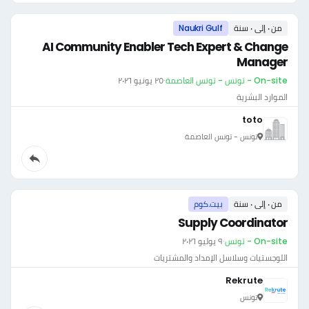
من ٠ إلى ٠ سنة
Naukri Gulf
AI Community Enabler Tech Expert & Change
Manager
On-site - تونس - تونس العاصمة
·
٢٥ يونيو ٢٠٢٦
الموارد البشرية
toto
تونس - تونس العاصمة
من ٠ إلى ٠ سنة
بيت.كوم
Supply Coordinator
On-site - تونس
·
٩ يوليو ٢٠٢٦
اللوجستيات وسلاسل الإمداد والمشتريات
Rekrute
تونس